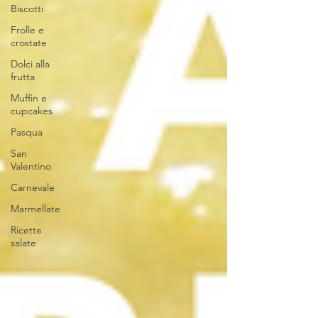
Biscotti
Frolle e
crostate
Dolci alla
frutta
Muffin e
cupcakes
Pasqua
San
Valentino
Carnevale
Marmellate
Ricette
salate