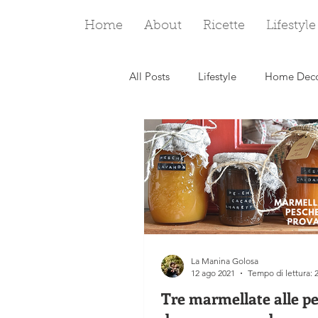
Home
About
Ricette
Lifestyle
All Posts
Lifestyle
Home Dec
Viaggi
Biscotti
Frolle e
San Valentino
Carnevale
La Manina Golosa
12 ago 2021
Tempo di lettura: 
Tre marmellate alle p