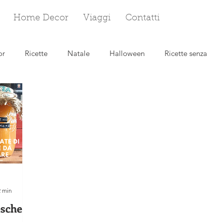
Home Decor
Viaggi
Contatti
or
Ricette
Natale
Halloween
Ricette senza
 crostate
Dolci alla frutta
Muffin e cupcakes
Pasqua
Marmellate
Ricette salate
2 min
esche