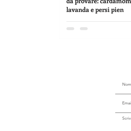
da provare: cardamom
lavanda e persi pien