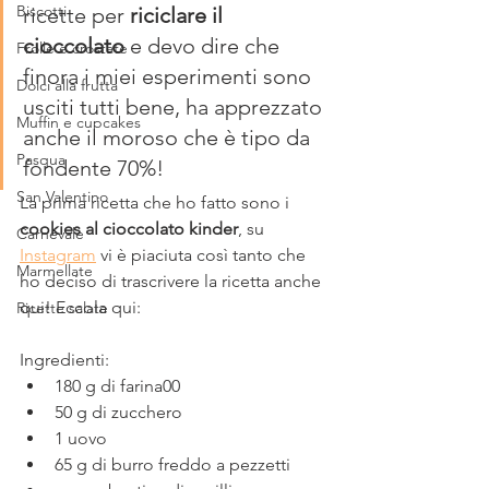
Biscotti
ricette per
 riciclare il 
cioccolato
 e devo dire che 
Frolle e crostate
finora i miei esperimenti sono 
Dolci alla frutta
usciti tutti bene, ha apprezzato 
Muffin e cupcakes
anche il moroso che è tipo da 
Pasqua
fondente 70%!
San Valentino
La prima ricetta che ho fatto sono i 
cookies al cioccolato kinder
, su 
Carnevale
Instagram
 vi è piaciuta così tanto che 
Marmellate
ho deciso di trascrivere la ricetta anche 
qui! Eccola qui:
Ricette salate
Ingredienti:
180 g di farina00
50 g di zucchero
1 uovo
65 g di burro freddo a pezzetti