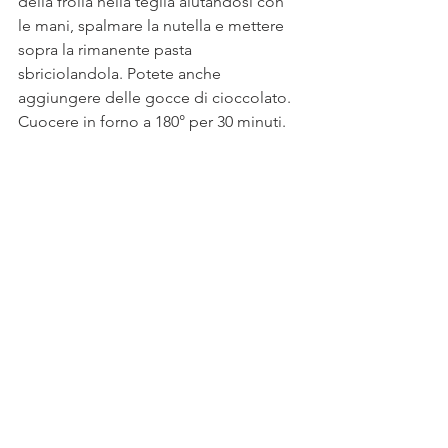
della frolla nella teglia aiutandosi con 
le mani, spalmare la nutella e mettere 
sopra la rimanente pasta 
sbriciolandola. Potete anche 
aggiungere delle gocce di cioccolato. 
Cuocere in forno a 180° per 30 minuti.
Comunque, il miglior modo per 