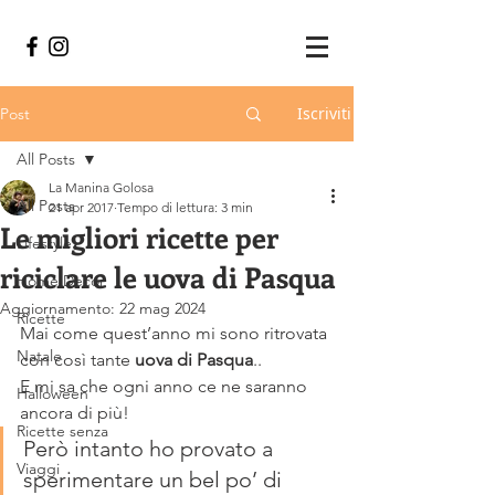
Iscriviti
Post
All Posts
La Manina Golosa
All Posts
21 apr 2017
Tempo di lettura: 3 min
Le migliori ricette per
Lifestyle
riciclare le uova di Pasqua
Home Decor
Aggiornamento:
22 mag 2024
Ricette
Mai come quest’anno mi sono ritrovata 
Natale
con così tante 
uova di Pasqua
..
E mi sa che ogni anno ce ne saranno 
Halloween
ancora di più!
Ricette senza
Però intanto ho provato a 
Viaggi
sperimentare un bel po’ di 