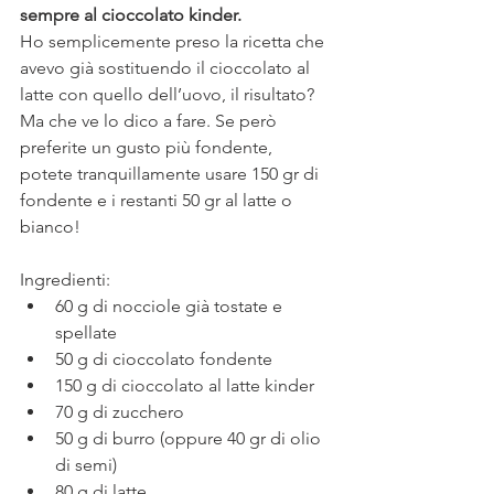
sempre al cioccolato kinder.
Ho semplicemente preso la ricetta che 
avevo già sostituendo il cioccolato al 
latte con quello dell’uovo, il risultato? 
Ma che ve lo dico a fare. Se però 
preferite un gusto più fondente, 
potete tranquillamente usare 150 gr di 
fondente e i restanti 50 gr al latte o 
bianco!
Ingredienti:
60 g di nocciole già tostate e 
spellate
50 g di cioccolato fondente
150 g di cioccolato al latte kinder
70 g di zucchero
50 g di burro (oppure 40 gr di olio 
di semi)
80 g di latte 