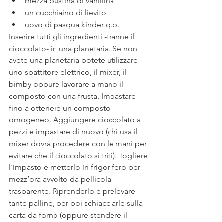
mezza bustina di vanillina
un cucchiaino di lievito
uovo di pasqua kinder q.b. 
Inserire tutti gli ingredienti -tranne il 
cioccolato- in una planetaria. Se non 
avete una planetaria potete utilizzare 
uno sbattitore elettrico, il mixer, il 
bimby oppure lavorare a mano il 
composto con una frusta. Impastare 
fino a ottenere un composto 
omogeneo. Aggiungere cioccolato a 
pezzi e impastare di nuovo (chi usa il 
mixer dovrà procedere con le mani per 
evitare che il cioccolato si triti). Togliere 
l’impasto e metterlo in frigorifero per 
mezz’ora avvolto da pellicola 
trasparente. Riprenderlo e prelevare 
tante palline, per poi schiacciarle sulla 
carta da forno (oppure stendere il 