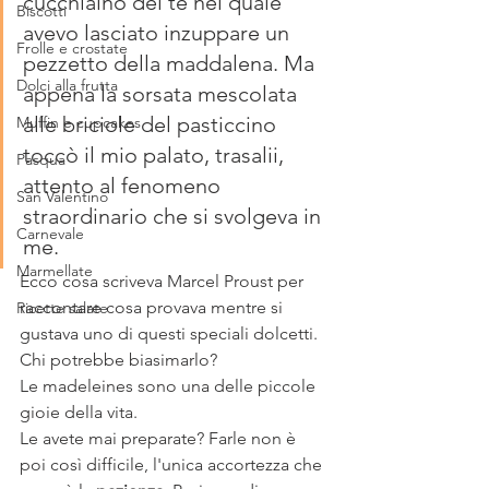
cucchiaino del tè nel quale 
Biscotti
avevo lasciato inzuppare un 
Frolle e crostate
pezzetto della maddalena. Ma 
Dolci alla frutta
appena la sorsata mescolata 
alle briciole del pasticcino 
Muffin e cupcakes
toccò il mio palato, trasalii, 
Pasqua
attento al fenomeno 
San Valentino
straordinario che si svolgeva in 
Carnevale
me. 
Marmellate
Ecco cosa scriveva Marcel Proust per 
raccontare cosa provava mentre si 
Ricette salate
gustava uno di questi speciali dolcetti.
Chi potrebbe biasimarlo?
Le madeleines sono una delle piccole 
gioie della vita.
Le avete mai preparate? Farle non è 
poi così difficile, l'unica accortezza che 