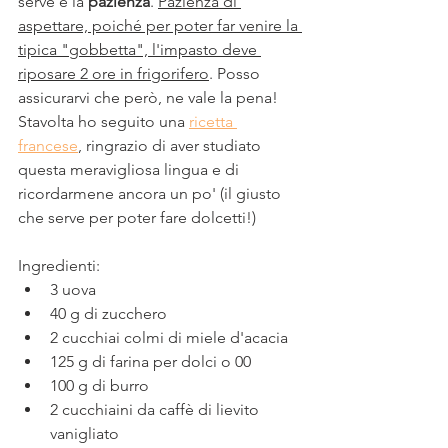
serve è la 
pazienza
. 
Pazienza di 
aspettare, poiché per poter far venire la 
tipica "gobbetta", l'impasto deve 
riposare 2 ore in frigorifero
. Posso 
assicurarvi che però, ne vale la pena!
Stavolta ho seguito una 
ricetta 
francese
, ringrazio di aver studiato 
questa meravigliosa lingua e di 
ricordarmene ancora un po' (il giusto 
che serve per poter fare dolcetti!)
Ingredienti:
3 uova 
40 g di zucchero 
2 cucchiai colmi di miele d'acacia
125 g di farina per dolci o 00
100 g di burro 
2 cucchiaini da caffè di lievito 
vanigliato