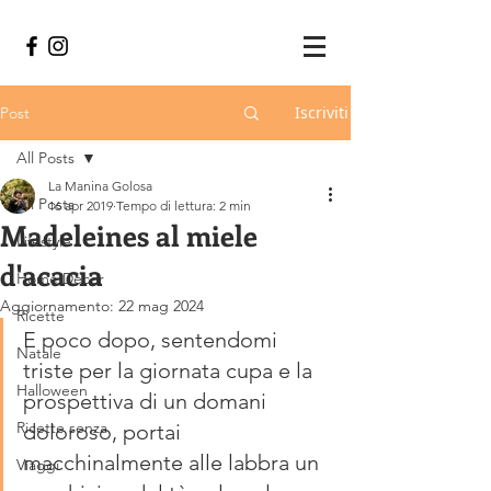
Iscriviti
Post
All Posts
La Manina Golosa
All Posts
16 apr 2019
Tempo di lettura: 2 min
Madeleines al miele
Lifestyle
d'acacia
Home Decor
Aggiornamento:
22 mag 2024
Ricette
E poco dopo, sentendomi 
Natale
triste per la giornata cupa e la 
Halloween
prospettiva di un domani 
Ricette senza
doloroso, portai 
macchinalmente alle labbra un 
Viaggi