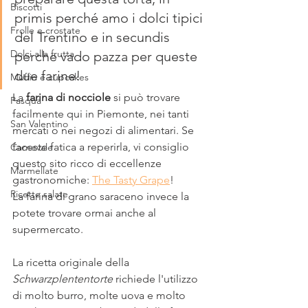
Biscotti
primis perché amo i dolci tipici 
Frolle e crostate
del Trentino e in secundis 
Dolci alla frutta
perche vado pazza per queste 
due farine!
Muffin e cupcakes
La 
farina di nocciole 
si può trovare 
Pasqua
facilmente qui in Piemonte, nei tanti 
San Valentino
mercati o nei negozi di alimentari. Se 
faceste fatica a reperirla, vi consiglio 
Carnevale
questo sito ricco di eccellenze 
Marmellate
gastronomiche: 
The Tasty Grape
!
Ricette salate
La farina di grano saraceno invece la 
potete trovare ormai anche al 
supermercato.
La ricetta originale della 
Schwarzplententorte
 richiede l'utilizzo 
di molto burro, molte uova e molto 