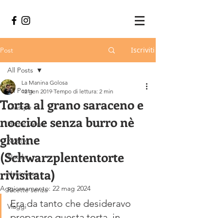
Iscriviti
Post
All Posts
La Manina Golosa
All Posts
12 gen 2019
Tempo di lettura: 2 min
Torta al grano saraceno e
Lifestyle
nocciole senza burro nè
Home Decor
glutine
Ricette
(Schwarzplententorte
Natale
rivisitata)
Halloween
Aggiornamento:
22 mag 2024
Ricette senza
Era da tanto che desideravo 
Viaggi
preparare questa torta, in 