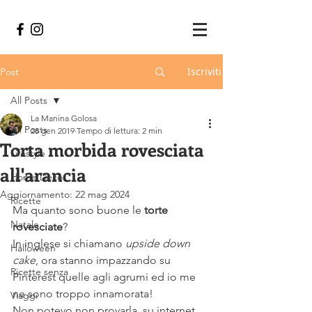
Iscriviti
Post
All Posts
La Manina Golosa
All Posts
28 gen 2019
Tempo di lettura: 2 min
Torta morbida rovesciata
Lifestyle
all'arancia
Home Decor
Aggiornamento:
22 mag 2024
Ricette
Ma quanto sono buone le 
torte 
Natale
rovesciate
?
In inglese si chiamano 
upside down 
Halloween
cake
, ora stanno impazzando su 
Ricette senza
Pinterest quelle agli agrumi ed io me 
ne sono troppo innamorata!
Viaggi
Non potevo non provarla, su internet 