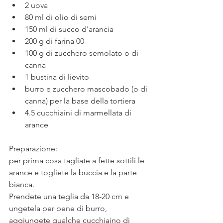
2 uova
80 ml di olio di semi
150 ml di succo d'arancia
200 g di farina 00
100 g di zucchero semolato o di 
canna
1 bustina di lievito
burro e zucchero mascobado (o di 
canna) per la base della tortiera
4.5 cucchiaini di marmellata di 
arance
Preparazione:
per prima cosa tagliate a fette sottili le 
arance e togliete la buccia e la parte 
bianca.
Prendete una teglia da 18-20 cm e 
ungetela per bene di burro, 
aggiungete qualche cucchiaino di 