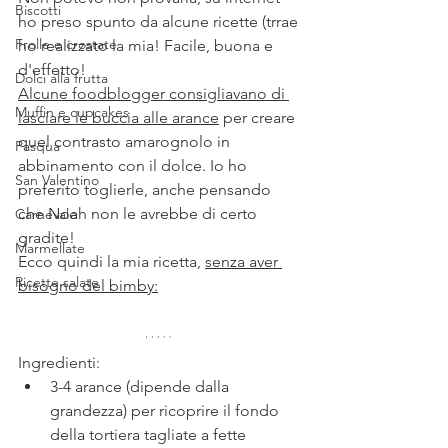
Biscotti
ho preso spunto da alcune ricette (trrae 
Frolle e crostate
ho realizzato la mia! Facile, buona e 
d'effetto!
Dolci alla frutta
Alcune foodblogger consigliavano di 
Muffin e cupcakes
lasciare le buccia alle arance
 per creare 
quel contrasto amarognolo in 
Pasqua
abbinamento con il dolce. Io ho 
San Valentino
preferito toglierle, anche pensando 
che Noah non le avrebbe di certo 
Carnevale
gradite!
Marmellate
Ecco quindi la mia ricetta, 
senza aver 
Ricette salate
bisogno del bimby:
Ingredienti:
3-4 arance (dipende dalla 
grandezza) per ricoprire il fondo 
della tortiera tagliate a fette