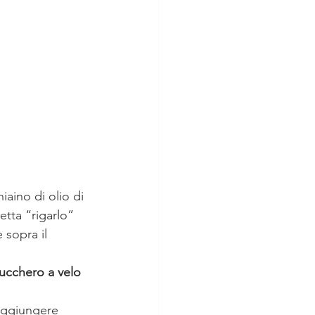
iaino di olio di 
tta “rigarlo” 
 sopra il 
ucchero a velo 
 aggiungere 