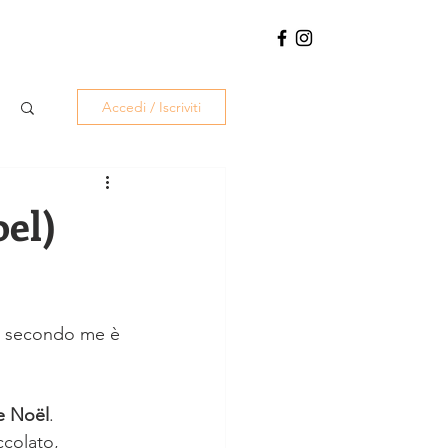
Accedi / Iscriviti
oel)
che secondo me è 
e Noël
.
ccolato, 