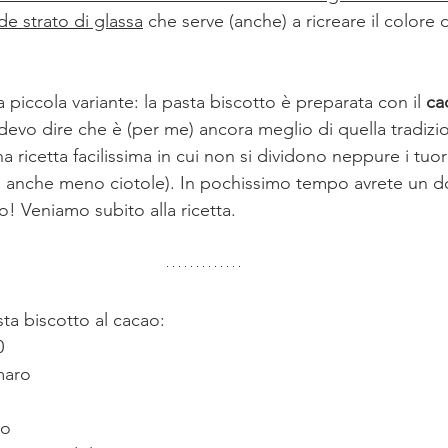
de strato di glassa
 che serve (anche) a ricreare il colore 
 piccola variante: la pasta biscotto è preparata con il 
ca
devo dire che è (per me) ancora meglio di quella tradizi
a ricetta facilissima in cui non si dividono neppure i tuor
o anche meno ciotole). In pochissimo tempo avrete un 
o! Veniamo subito alla ricetta.
sta biscotto al cacao:
0
maro
ro