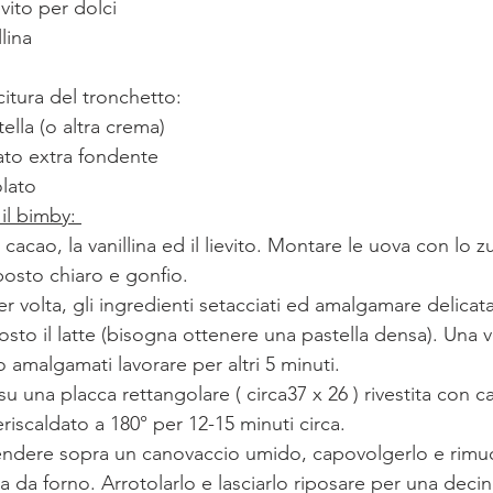
evito per dolci
llina
citura del tronchetto:
ella (o altra crema)
ato extra fondente
lato 
l bimby: 
il cacao, la vanillina ed il lievito. Montare le uova con lo 
osto chiaro e gonfio.
 volta, gli ingredienti setacciati ed amalgamare delicat
o il latte (bisogna ottenere una pastella densa). Una vo
o amalgamati lavorare per altri 5 minuti.
u una placca rettangolare ( circa37 x 26 ) rivestita con c
eriscaldato a 180° per 12-15 minuti circa.
tendere sopra un canovaccio umido, capovolgerlo e rimu
a da forno. Arrotolarlo e lasciarlo riposare per una decin