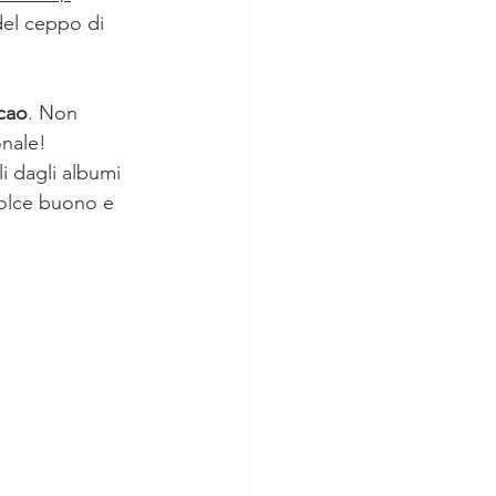
del ceppo di 
cao
. Non 
onale!
li dagli albumi 
dolce buono e 