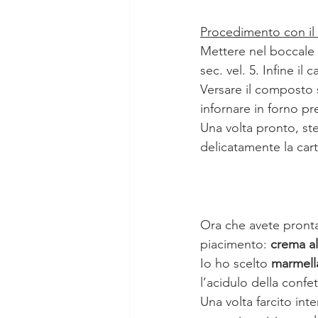
Procedimento con il
Mettere nel boccale l
sec. vel. 5. Infine il c
Versare il composto s
infornare in forno pr
Una volta pronto, s
delicatamente la cart
Ora che avete pronta l
piacimento: 
crema al
Io ho scelto 
marmell
l’acidulo della confet
Una volta farcito int