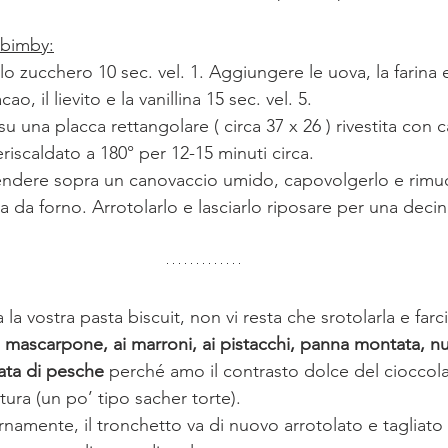
 bimby:
o zucchero 10 sec. vel. 1. Aggiungere le uova, la farina ed
acao, il lievito e la vanillina 15 sec. vel. 5.
u una placca rettangolare ( circa 37 x 26 ) rivestita con c
eriscaldato a 180° per 12-15 minuti circa.
tendere sopra un canovaccio umido, capovolgerlo e rimu
a da forno. Arrotolarlo e lasciarlo riposare per una decin
a vostra pasta biscuit, non vi resta che srotolarla e farci
 mascarpone, ai marroni, ai pistacchi, panna montata, n
ata di pesche
 perché amo il contrasto dolce del cioccol
tura (un po’ tipo sacher torte).
ernamente, il tronchetto va di nuovo arrotolato e tagliat