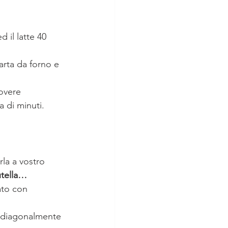
 il latte 40 
arta da forno e 
overe 
a di minuti.
rla a vostro 
utella…
ato con 
o diagonalmente 