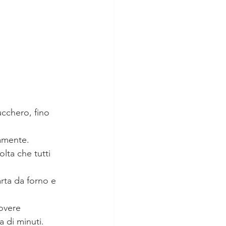
zucchero, fino 
amente. 
lta che tutti 
arta da forno e 
overe 
a di minuti.