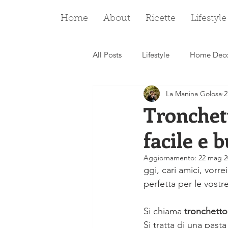
Home
About
Ricette
Lifestyle
All Posts
Lifestyle
Home Dec
La Manina Golosa
2
Viaggi
Biscotti
Frolle e
Tronchet
facile e 
San Valentino
Carnevale
Aggiornamento:
22 mag 2
ggi, cari amici, vorr
perfetta per le vost
Si chiama
 tronchetto
Si tratta di una 
pasta