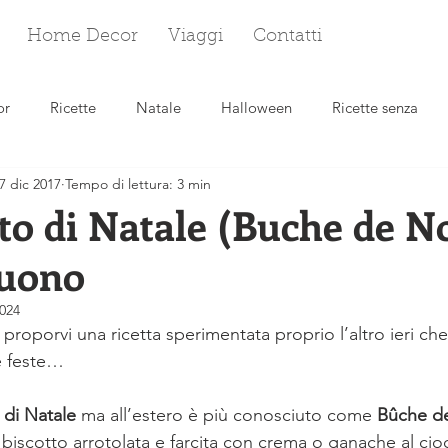
Home Decor
Viaggi
Contatti
or
Ricette
Natale
Halloween
Ricette senza
7 dic 2017
Tempo di lettura: 3 min
 crostate
Dolci alla frutta
Muffin e cupcakes
Pasqua
to di Natale (Buche de N
buono
Marmellate
Ricette salate
024
ei proporvi una ricetta sperimentata proprio l’altro ieri 
re feste…
 di Natale
 ma all’estero è più conosciuto come 
Bûche d
 biscotto arrotolata e farcita con crema o ganache al cio