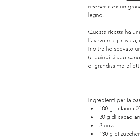
ricoperta da un gran
legno.
Questa ricetta ha una
l’avevo mai provata, 
Inoltre ho scovato un
(e quindi si sporcan
di grandissimo effett
Ingredienti per la pa
100 g di farina 0
30 g di cacao a
3 uova
130 g di zucche